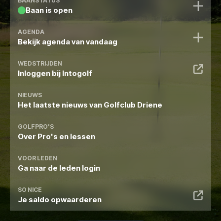
BAANSTATUS
Baan is open
Baan is qualifying
Handicars zijn toegestaan
AGENDA
Shortgame baan is open
Bekijk agenda van vandaag
Driving range is open
WEDSTRIJDEN
Vandaag staat er niets op de agenda.
Inloggen bij Intogolf
NIEUWS
Bekijk volledige agenda
Het laatste nieuws van Golfclub Driene
GOLFPRO'S
Over Pro's en lessen
VOOR LEDEN
Ga naar de leden login
SO NICE
Je saldo opwaarderen