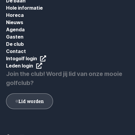
De baan
Hole informatie
Horeca
Nieuws
Agenda
Gasten
De club
Contact
Intogolf login
Leden login
Join the club! Word jij lid van onze mooie
golfclub?
Lid worden