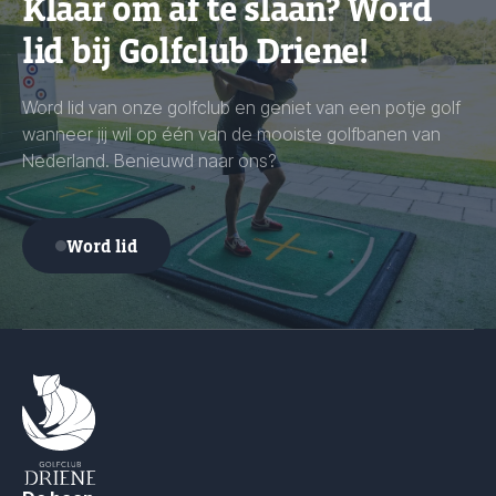
Klaar om af te slaan? Word
lid bij Golfclub Driene!
Word lid van onze golfclub en geniet van een potje golf
wanneer jij wil op één van de mooiste golfbanen van
Nederland. Benieuwd naar ons?
Word lid