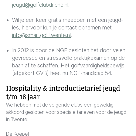
jeugd@golfclubdriene.nl
.
Wil je een keer gratis meedoen met een jeugd-
les, hiervoor kun je contact opnemen met
info@smartgolftwente.nl
.
In 2012 is door de NGF besloten het door velen
gevreesde en stressvolle praktijkexamen op de
baan af te schaffen. Het golfvaardigheidsbewijs
(afgekort GVB) heet nu NGF-handicap 54.
Hospitality & introductietarief jeugd
t/m 18 jaar
We hebben met de volgende clubs een geweldig
akkoord gesloten voor speciale tarieven voor de jeugd
in Twente:
De Koepel