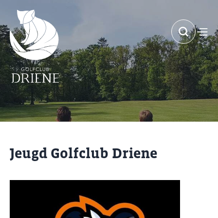
Jeugd Golfclub Driene