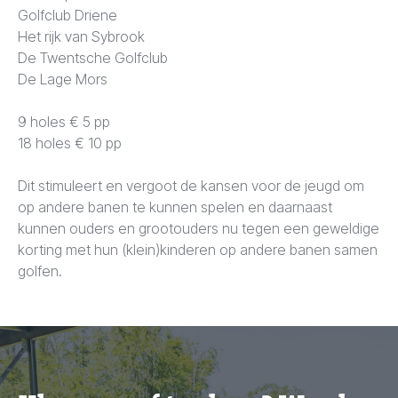
Golfclub Driene
Het rijk van Sybrook
De Twentsche Golfclub
De Lage Mors
9 holes € 5 pp
18 holes € 10 pp
Dit stimuleert en vergoot de kansen voor de jeugd om
op andere banen te kunnen spelen en daarnaast
kunnen ouders en grootouders nu tegen een geweldige
korting met hun (klein)kinderen op andere banen samen
golfen.