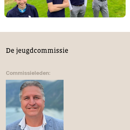
De jeugdcommissie
Commissieleden: