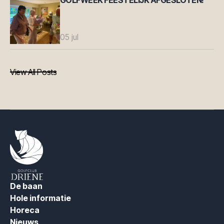
GOLFWEEK FEESTELIJK AFGESLOTEN!
05 jul
View All Posts
View All Posts
De baan
Hole informatie
Horeca
Nieuws