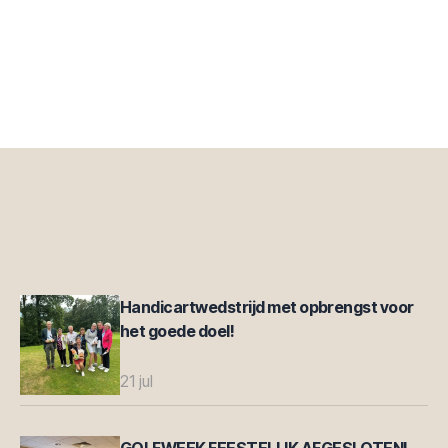
Handicartwedstrijd met opbrengst voor
het goede doel!
21 jul