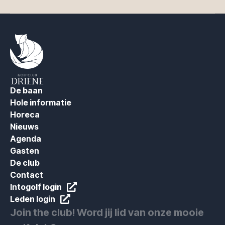
De baan
Hole informatie
Horeca
Nieuws
Agenda
Gasten
De club
Contact
Intogolf login
Leden login
Join the club! Word jij lid van onze mooie