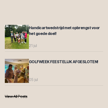
Handicartwedstrijd met opbrengst voor
het goede doel!
21 jul
GOLFWEEK FEESTELIJK AFGESLOTEN!
05 jul
View All Posts
View All Posts