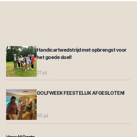
Handicartwedstrijd met opbrengst voor
het goede doel!
21 jul
GOLFWEEK FEESTELIJK AFGESLOTEN!
05 jul