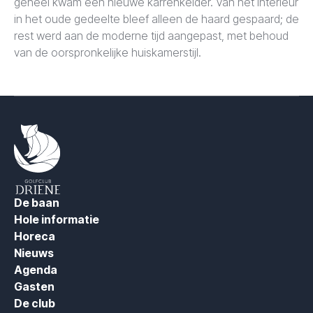
geheel kwam een nieuwe karrenkelder. Van het interieur
in het oude gedeelte bleef alleen de haard gespaard; de
rest werd aan de moderne tijd aangepast, met behoud
van de oorspronkelijke huiskamerstijl.
De baan
Hole informatie
Horeca
Nieuws
Agenda
Gasten
De club