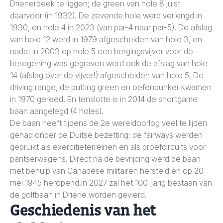
Drienerbeek te liggen; de green van hole 8 juist
daarvoor (in 1932). De zevende hole werd verlengd in
1930, en hole 4 in 2023 (van par-4 naar par-5). De afslag
van hole 12 werd in 1979 afgescheiden van hole 3, en
nadat in 2003 op hole 5 een bergingsvijver voor de
beregening was gegraven werd ook de afslag van hole
14 (afslag óver de vijver!) afgescheiden van hole 5. De
driving range, de putting green en oefenbunker kwamen
in 1970 gereed. En tenslotte is in 2014 de shortgame
baan aangelegd (4 holes).
De baan heeft tijdens de 2e wereldoorlog veel te lijden
gehad onder de Duitse bezetting; de fairways werden
gebruikt als exercitieterreinen en als proefcircuits voor
pantserwagens. Direct na de bevrijding werd de baan
met behulp van Canadese militairen hersteld en op 20
mei 1945 heropend.In 2027 zal het 100-jarig bestaan van
de golfbaan in Driene worden gevierd.
Geschiedenis van het